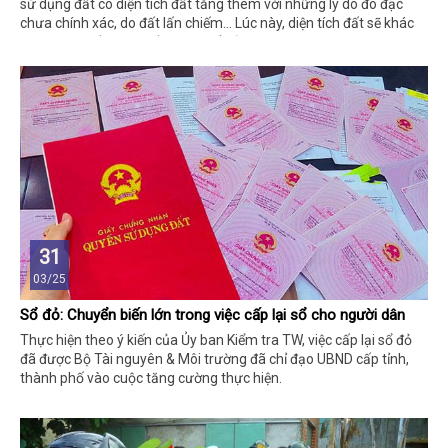
sử dụng đất có diện tích đất tăng thêm với những lý do đo đạc
chưa chính xác, do đất lấn chiếm… Lúc này, diện tích đất sẽ khác
so với tích đất được cấp trong sổ đỏ.
31
03/25
Sổ đỏ: Chuyển biến lớn trong việc cấp lại sổ cho người dân
Thực hiện theo ý kiến của Ủy ban Kiểm tra TW, việc cấp lại sổ đỏ
đã được Bộ Tài nguyên & Môi trường đã chỉ đạo UBND cấp tỉnh,
thành phố vào cuộc tăng cường thực hiện.