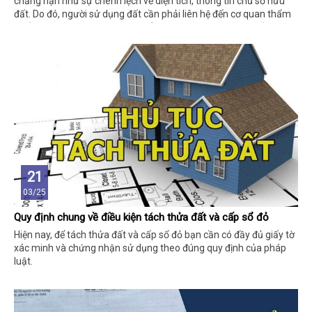
chẳng hạn như sự chênh lệch về diện tích, thông tin chủ sở hữu
đất. Do đó, người sử dụng đất cần phải liên hệ đến cơ quan thẩm
quyền đính chính lại thông tin để tránh tình trạng sai sót xảy ra.
21
03/25
Quy định chung về điều kiện tách thửa đất và cấp sổ đỏ
Hiện nay, để tách thửa đất và cấp sổ đỏ bạn cần có đầy đủ giấy tờ
xác minh và chứng nhận sử dụng theo đúng quy định của pháp
luật.