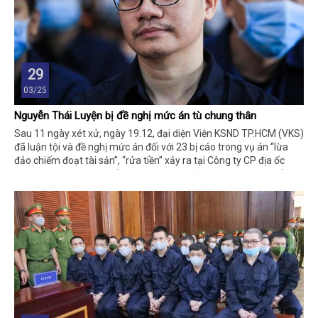
29
03/25
Nguyễn Thái Luyện bị đề nghị mức án tù chung thân
Sau 11 ngày xét xử, ngày 19.12, đại diện Viện KSND TP.HCM (VKS)
đã luận tội và đề nghị mức án đối với 23 bị cáo trong vụ án “lừa
đảo chiếm đoạt tài sản”, “rửa tiền” xảy ra tại Công ty CP địa ốc
Alibaba do bị cáo Nguyễn Thái Luyện, Chủ tịch HĐQT kiêm Tổng
giám đốc điều hành công ty.