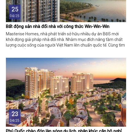
25
04/25
Bất động sản nhà đổi nhà với công thức Win-Win-Win
Masterise Homes, nhà phát triển sở hữu nhiều dự án BĐS mới
khởi động giải pháp nhà đổi nhà. Nhằm mục đích nâng tầm chất
lượng cuộc sống của người Việt Nam lên chuẩn quốc tế. Cùng tìm
hiểu chi tiết thông tin này trong nội dung bài viết dưới đây bạn
nhé!
23
04/25
Phú Quốc chào đón làn sóng du lịch, phân khúc căn hộ nghỉ