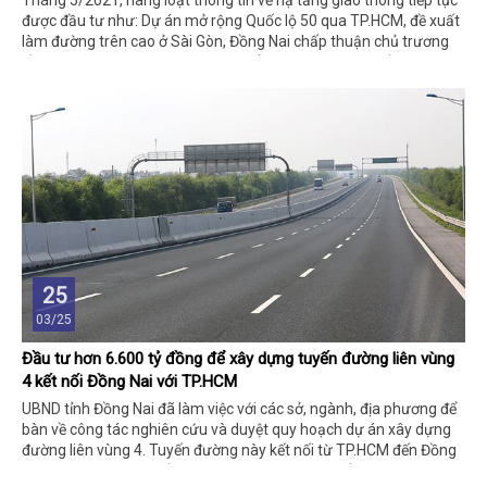
Tháng 5/2021, hàng loạt thông tin về hạ tầng giao thông tiếp tục
được đầu tư như: Dự án mở rộng Quốc lộ 50 qua TP.HCM, đề xuất
làm đường trên cao ở Sài Gòn, Đồng Nai chấp thuận chủ trương
đầu tư 4 dự án giao thông trọng điểm,... đã mang lại dấu hiệu tích
cực cho BĐS vùng ven TP.HCM.
25
03/25
Đầu tư hơn 6.600 tỷ đồng để xây dựng tuyến đường liên vùng
4 kết nối Đồng Nai với TP.HCM
UBND tỉnh Đồng Nai đã làm việc với các sở, ngành, địa phương để
bàn về công tác nghiên cứu và duyệt quy hoạch dự án xây dựng
đường liên vùng 4. Tuyến đường này kết nối từ TP.HCM đến Đồng
Nai, thông ra ngã tư Dầu Giây – Long Thành, Quốc lộ 1 và đường