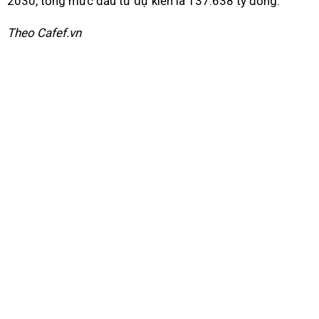
2030, tổng mức đầu tư dự kiến là 137.638 tỷ đồng.
Theo Cafef.vn