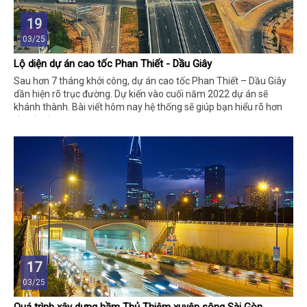
19
03/25
Lộ diện dự án cao tốc Phan Thiết - Dầu Giây
Sau hơn 7 tháng khởi công, dự án cao tốc Phan Thiết – Dầu Giây
dần hiện rõ trục đường. Dự kiến vào cuối năm 2022 dự án sẽ
khánh thành. Bài viết hôm nay hệ thống sẽ giúp bạn hiểu rõ hơn
về vấn đề này. Vậy, đừng vội bỏ qua những thông tin hữu ích bên
dưới bạn nhé!
17
03/25