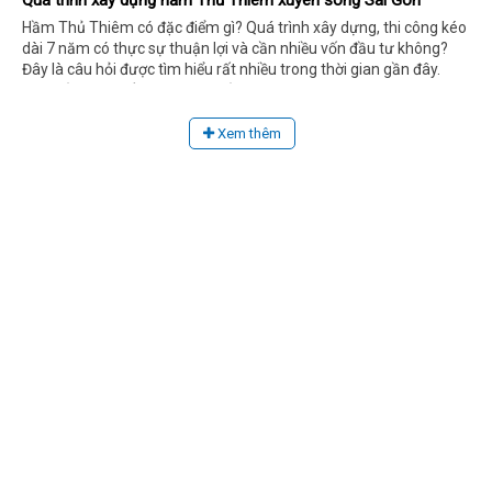
Quá trình xây dựng hầm Thủ Thiêm xuyên sông Sài Gòn
Hầm Thủ Thiêm có đặc điểm gì? Quá trình xây dựng, thi công kéo
dài 7 năm có thực sự thuận lợi và cần nhiều vốn đầu tư không?
Đây là câu hỏi được tìm hiểu rất nhiều trong thời gian gần đây.
Câu trả lời chi tiết sẽ được lý giải ngay thông qua những thông tin
dưới đây, mời quý độc giả cùng theo dõi nhé!
Xem thêm