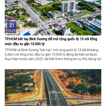
21
03/25
TP.HCM bắt tay Bình Dương để mở rộng quốc lộ 13 với tổng
mức đầu tư gần 10.000 tỷ
TP.HCM và Bình Dương “bắt tay” mở rộng quốc lộ 13 dài khoảng
5,5km với tổng mức đầu tư gần 10.000 tỷ đồng dự kiến sẽ được
thực hiện trước năm 2025. Để biết thêm thông tin cụ thể, đừng vội
bỏ qua những nội dung có trong bài viết dưới đây bạn nhé!