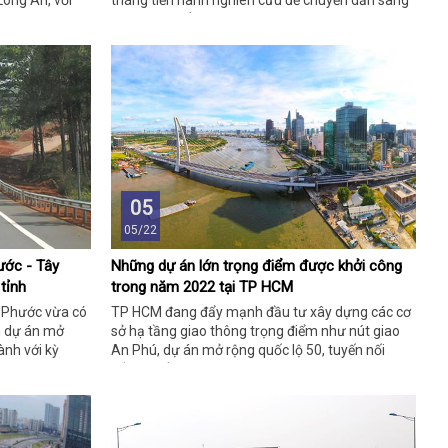
ong An, với
tháng tiến hành nghiên cứu để chuyển dần sang
Riêng tại
giai đoạn triển khai thực hiện.
 Thủ Đức, Hóc
mô giải phóng
05
05/22
ước - Tây
Những dự án lớn trọng điểm được khởi công
 tỉnh
trong năm 2022 tại TP HCM
h Phước vừa có
TP HCM đang đẩy mạnh đầu tư xây dựng các cơ
n dự án mở
sở hạ tầng giao thông trọng điểm như nút giao
ành với kỳ
An Phú, dự án mở rộng quốc lộ 50, tuyến nối
Trần Quốc Hoàn - Cộng Hoà.