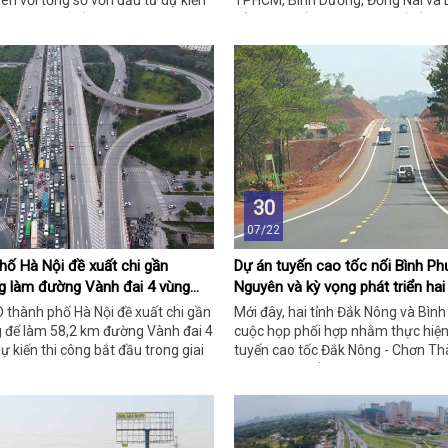
n với tổng số vốn đầu tư dự kiến
TPHCM, Bình Dương, Đồng Nai và L
g 156.000 tỷ đồng.
tổng mức đầu hơn 75.300 tỷ đồng 
TPHCM, dự án dài 47km đi qua TP
Môn, Củ Chi, Bình Chánh, với quy 
mặt bằng lên tới hơn 2300 hộ dân.
30
07/22
ố Hà Nội đề xuất chi gần
Dự án tuyến cao tốc nối Bình Ph
ng làm đường Vành đai 4 vùng
Nguyên và kỳ vọng phát triển hai
 thành phố Hà Nội đề xuất chi gần
Mới đây, hai tỉnh Đắk Nông và Bìn
g để làm 58,2 km đường Vành đai 4
cuộc họp phối hợp nhằm thực hiệ
ự kiến thi công bắt đầu trong giai
tuyến cao tốc Đắk Nông - Chơn Th
 2026.
vọng phát triển nơi này.