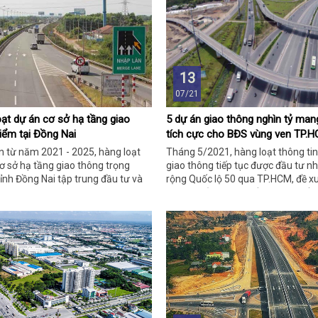
13
07/21
loạt dự án cơ sở hạ tầng giao
5 dự án giao thông nghìn tỷ mang
iểm tại Đồng Nai
tích cực cho BĐS vùng ven TP.
n từ năm 2021 - 2025, hàng loạt
Tháng 5/2021, hàng loạt thông tin
ơ sở hạ tầng giao thông trọng
giao thông tiếp tục được đầu tư n
ỉnh Đồng Nai tập trung đầu tư và
rộng Quốc lộ 50 qua TP.HCM, đề x
 bậc.
trên cao ở Sài Gòn, Đồng Nai chấp
trương đầu tư 4 dự án giao thông t
đã mang lại dấu hiệu tích cực cho
TP.HCM.