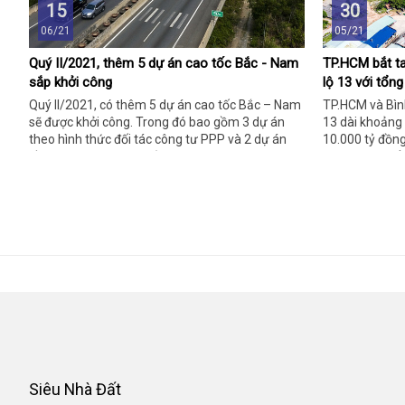
15
30
06/21
05/21
Quý II/2021, thêm 5 dự án cao tốc Bắc - Nam
TP.HCM bắt t
sắp khởi công
lộ 13 với tổn
Quý II/2021, có thêm 5 dự án cao tốc Bắc – Nam
TP.HCM và Bìn
sẽ được khởi công. Trong đó bao gồm 3 dự án
13 dài khoảng
theo hình thức đối tác công tư PPP và 2 dự án
10.000 tỷ đồng
đầu tư công. Tham khảo những thông tin dưới
năm 2025. Để b
đây để hiểu chi tiết vấn đề này hơn bạn nhé!
vội bỏ qua nhữ
đây bạn nhé!
Siêu Nhà Đất