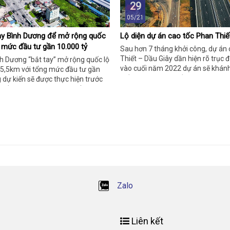
29
05/21
ay Bình Dương để mở rộng quốc
Lộ diện dự án cao tốc Phan Thiế
g mức đầu tư gần 10.000 tỷ
Sau hơn 7 tháng khởi công, dự án
Thiết – Dầu Giây dần hiện rõ trục 
h Dương “bắt tay” mở rộng quốc lộ
vào cuối năm 2022 dự án sẽ khánh
 5,5km với tổng mức đầu tư gần
viết hôm nay hệ thống sẽ giúp bạn 
 dự kiến sẽ được thực hiện trước
vấn đề này. Vậy, đừng vội bỏ qua 
iết thêm thông tin cụ thể, đừng
hữu ích bên dưới bạn nhé!
ng nội dung có trong bài viết dưới
Zalo
Liên kết