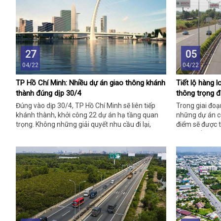
27
05
04/22
04/22
TP Hồ Chí Minh: Nhiều dự án giao thông khánh
Tiết lộ hàng 
thành đúng dịp 30/4
thông trọng đ
Đúng vào dịp 30/4, TP Hồ Chí Minh sẽ liên tiếp
Trong giai đoạ
khánh thành, khởi công 22 dự án hạ tầng quan
những dự án c
trọng. Không những giải quyết nhu cầu đi lại,
điểm sẽ được t
buôn bán, làm ăn cho người dân, những công
phát triển vượt
trình còn thay đổi bộ mặt thành phố, trở nên
khang trang hơn rất nhiều.