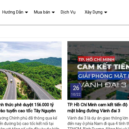
Hướng Dẫn
Mua bán
Dịch Vụ
Xây Dựng
26
10/22
nh thức phê duyệt 156.000 tỷ
TP. Hồ Chí Minh cam kết tiến độ 
vào tuyến cao tốc Tây Nguyên
mặt bằng đường Vành đai 3
tướng Chính phủ đã thông qua kế
Vành đai 3 là dự án giao thông lớn
ển đường bộ cao tốc kết nối tại
đến nay ở phía Nam đi qua 4 tỉnh