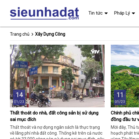
Tin tức
Pháp Lý
Trang chủ
Xây Dựng Công
14
11
01/23
01/23
Thất thoát do nhà, đất công sản bị sử dụng
Chính phủ chí
sai mục đích
đồng đầu tư 
Thất thoát và nợ đọng ngân sách là thực trạng
Mới đây, Thủ 
về lãng phí nhà đất công. Thống kê trên cả nước
hoạch phát tri