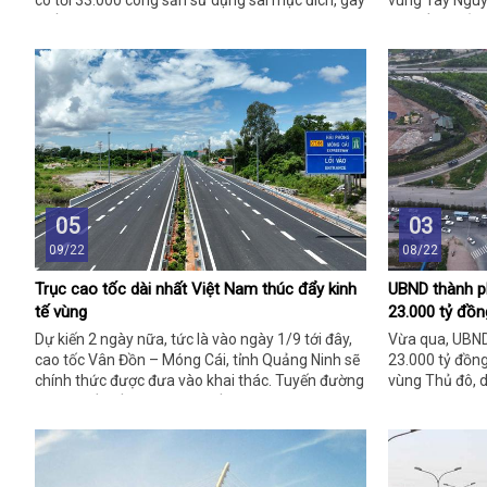
có tới 33.000 công sản sử dụng sai mục đích, gây
vùng Tây Nguyê
thất thoát lớn.
lên đến khoản
05
03
09/22
08/22
Trục cao tốc dài nhất Việt Nam thúc đẩy kinh
UBND thành ph
tế vùng
23.000 tỷ đồ
Thủ đô
Dự kiến 2 ngày nữa, tức là vào ngày 1/9 tới đây,
Vừa qua, UBND
cao tốc Vân Đồn – Móng Cái, tỉnh Quảng Ninh sẽ
23.000 tỷ đồn
chính thức được đưa vào khai thác. Tuyến đường
vùng Thủ đô, d
này sẽ kết nối với các cao tốc Nội Bài – Lào Cai,
đoạn từ 2022 -
Hà Nội - Hải Phòng và Hạ Long – Vân Đồn, thành
trục cao tốc dài nhất Việt Nam với gần 600km.