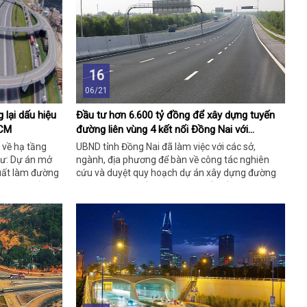
16
06/21
 lại dấu hiệu
Đầu tư hơn 6.600 tỷ đồng để xây dựng tuyến
HCM
đường liên vùng 4 kết nối Đồng Nai với
TP.HCM
 về hạ tầng
UBND tỉnh Đồng Nai đã làm việc với các sở,
hư: Dự án mở
ngành, địa phương để bàn về công tác nghiên
uất làm đường
cứu và duyệt quy hoạch dự án xây dựng đường
 thuận chủ
liên vùng 4. Tuyến đường này kết nối từ TP.HCM
rọng điểm,...
đến Đồng Nai, thông ra ngã tư Dầu Giây – Long
 BĐS vùng ven
Thành, Quốc lộ 1 và đường liên tỉnh 769.