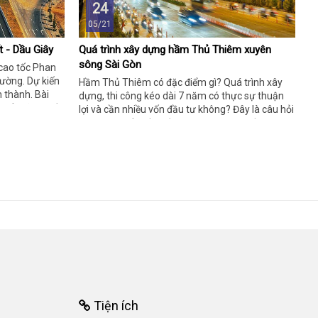
24
05/21
t - Dầu Giây
Quá trình xây dựng hầm Thủ Thiêm xuyên
sông Sài Gòn
 cao tốc Phan
đường. Dự kiến
Hầm Thủ Thiêm có đặc điểm gì? Quá trình xây
 thành. Bài
dựng, thi công kéo dài 7 năm có thực sự thuận
hiểu rõ hơn về
lợi và cần nhiều vốn đầu tư không? Đây là câu hỏi
những thông tin
được tìm hiểu rất nhiều trong thời gian gần đây.
Câu trả lời chi tiết sẽ được lý giải ngay thông qua
những thông tin dưới đây, mời quý độc giả cùng
theo dõi nhé!
Tiện ích