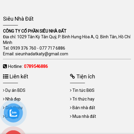
Siêu Nhà Đất
CÔNG TY CỔ PHẦN SIÊU NHÀ ĐẤT
Địa chỉ: 1029 Tân Kỳ Tân Quý, P. Bình Hưng Hòa A, Q. Bình Tân, Hồ Chí
Minh
Tel:
0939 376 760
-
077 717 6886
Email:
sieunhadatkaty@gmail.com
Hotline:
0789546886
Liên kết
Tiện ích
Dự án BDS
Tin tức BĐS
Nhà đẹp
Tri thức hay
Giới thiệu
Bán nhà đất
Liên hệ
Mua nhà đất