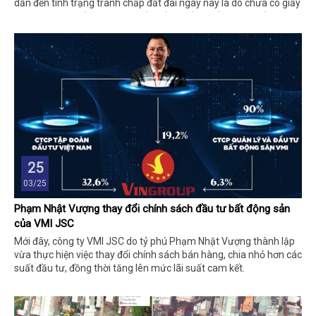
dẫn đến tình trạng tranh chấp đất đai ngày nay là do chưa có giấy
chứng nhận quyền sử dụng đất, đất do lấn chiếm hoặc đất nhận
tặng nhưng chưa có giấy tờ pháp lý.
25
03/25
Phạm Nhật Vượng thay đổi chính sách đầu tư bất động sản
của VMI JSC
Mới đây, công ty VMI JSC do tỷ phú Phạm Nhật Vượng thành lập
vừa thực hiện việc thay đổi chính sách bán hàng, chia nhỏ hơn các
suất đầu tư, đồng thời tăng lên mức lãi suất cam kết.