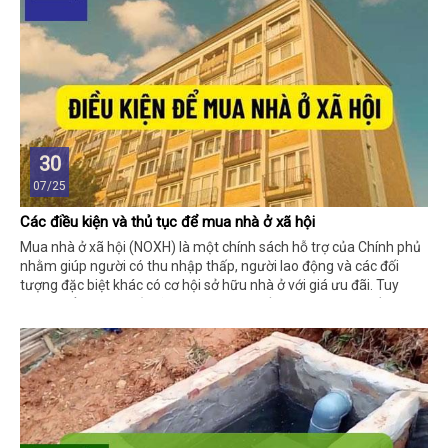
30
07/25
Các điều kiện và thủ tục để mua nhà ở xã hội
Mua nhà ở xã hội (NOXH) là một chính sách hỗ trợ của Chính phủ
nhằm giúp người có thu nhập thấp, người lao động và các đối
tượng đặc biệt khác có cơ hội sở hữu nhà ở với giá ưu đãi. Tuy
nhiên, để mua nhà ở xã hội, người mua cần đáp ứng các điều kiện
và thực hiện theo quy trình thủ tục cụ thể. Dưới đây là thông tin
chi tiết: