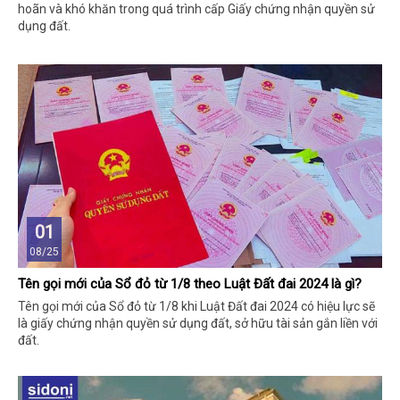
hoãn và khó khăn trong quá trình cấp Giấy chứng nhận quyền sử
dụng đất.
01
08/25
Tên gọi mới của Sổ đỏ từ 1/8 theo Luật Đất đai 2024 là gì?
Tên gọi mới của Sổ đỏ từ 1/8 khi Luật Đất đai 2024 có hiệu lực sẽ
là giấy chứng nhận quyền sử dụng đất, sở hữu tài sản gắn liền với
đất.