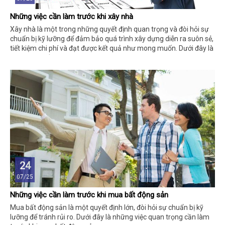
Những việc cần làm trước khi xây nhà
Xây nhà là một trong những quyết định quan trọng và đòi hỏi sự
chuẩn bị kỹ lưỡng để đảm bảo quá trình xây dựng diễn ra suôn sẻ,
tiết kiệm chi phí và đạt được kết quả như mong muốn. Dưới đây là
những việc cần làm trước khi xây nhà.
24
07/25
Những việc cần làm trước khi mua bất động sản
Mua bất động sản là một quyết định lớn, đòi hỏi sự chuẩn bị kỹ
lưỡng để tránh rủi ro. Dưới đây là những việc quan trọng cần làm