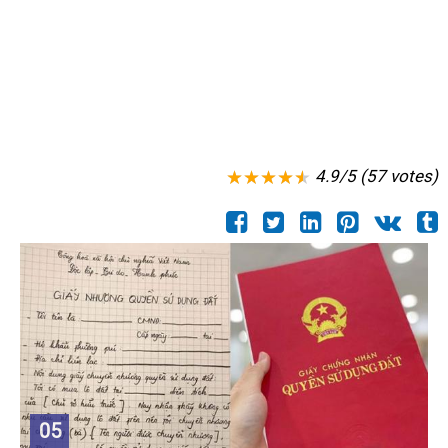
4.9/5 (57 votes)
05