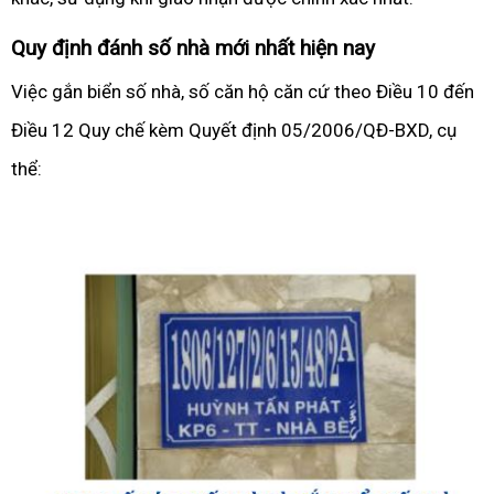
Quy định đánh số nhà mới nhất hiện nay
Việc gắn biển số nhà, số căn hộ căn cứ theo Điều 10 đến
Điều 12 Quy chế kèm Quyết định 05/2006/QĐ-BXD, cụ
thể: