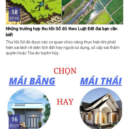
18
07/25
Những trường hợp thu hồi Sổ đỏ theo Luật Đất đai bạn cần
biết
Thu hồi Sổ đỏ được các cơ quan chức năng thực hiện khi phát
hiện sai lệch về diện tích đất hay người sử dụng, sổ cấp sai thẩm
quyền hoặc Tòa án tuyên hủy…
16
07/25