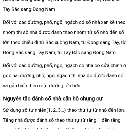
Tây Bắc sang Đông Nam.
Đối với các đường, phố, ngõ, ngách có số nhà xen kẽ theo
nhóm thì số nhà được đánh theo nhóm từ số nhỏ đến số
lớn theo chiều đi từ Bắc xuống Nam, từ Đông sang Tây, từ
Đông Bắc sang Tây Nam, từ Tây Bắc sang Đông Nam.
Đối với các đường, phố, ngõ, ngách có nhà có cửa chính ở
góc hai đường, phố, ngõ, ngách thì nhà đó được đánh số
và gắn biển theo mặt đường lớn hơn.
Nguyên tắc đánh số nhà căn hộ chung cư
Sử dụng số tự nhiên(1, 2, 3...) theo thứ tự từ nhỏ đến lớn.
Tầng nhà được đánh số theo thứ tự từ tầng 1 đến tầng