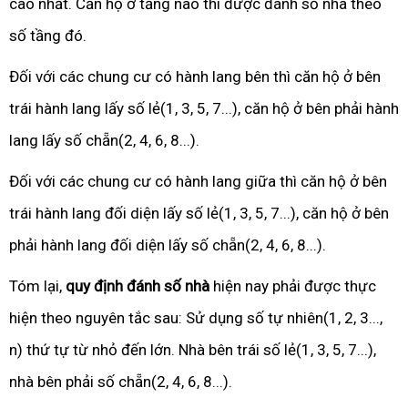
cao nhất. Căn hộ ở tầng nào thì được đánh số nhà theo
số tầng đó.
Đối với các chung cư có hành lang bên thì căn hộ ở bên
trái hành lang lấy số lẻ(1, 3, 5, 7...), căn hộ ở bên phải hành
lang lấy số chẵn(2, 4, 6, 8...).
Đối với các chung cư có hành lang giữa thì căn hộ ở bên
trái hành lang đối diện lấy số lẻ(1, 3, 5, 7...), căn hộ ở bên
phải hành lang đối diện lấy số chẵn(2, 4, 6, 8...).
Tóm lại,
quy định đánh số nhà
hiện nay phải được thực
hiện theo nguyên tắc sau: Sử dụng số tự nhiên(1, 2, 3...,
n) thứ tự từ nhỏ đến lớn. Nhà bên trái số lẻ(1, 3, 5, 7...),
nhà bên phải số chẵn(2, 4, 6, 8...).