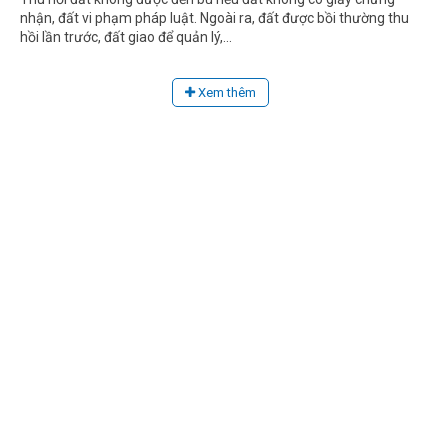
nhận, đất vi phạm pháp luật. Ngoài ra, đất được bồi thường thu
hồi lần trước, đất giao để quản lý,...
Xem thêm