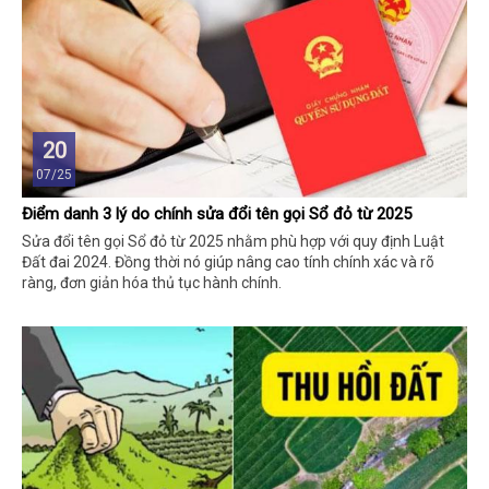
20
07/25
Điểm danh 3 lý do chính sửa đổi tên gọi Sổ đỏ từ 2025
Sửa đổi tên gọi Sổ đỏ từ 2025 nhằm phù hợp với quy định Luật
Đất đai 2024. Đồng thời nó giúp nâng cao tính chính xác và rõ
ràng, đơn giản hóa thủ tục hành chính.