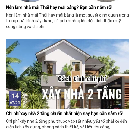
Nên làm nhà mái Thái hay mái bằng? Bạn cần nắm rõ!
Nên làm nhà mái Thái hay mái bằng là một quyết định quan trọng
trong quá trình xây dựng, có ảnh hưởng lớn đến tính thẩm mỹ,
công năng và chi phí.
14
07/25
Chi phí xây nhà 2 tầng chuẩn nhất hiện nay bạn cần nắm rõ!
Chi phí xây nhà 2 tầng phụ thuộc vào rất nhiều yếu tố phải kể đến
diện tích xây dựng, phong cách thiết kế, vật liệu thi công,...