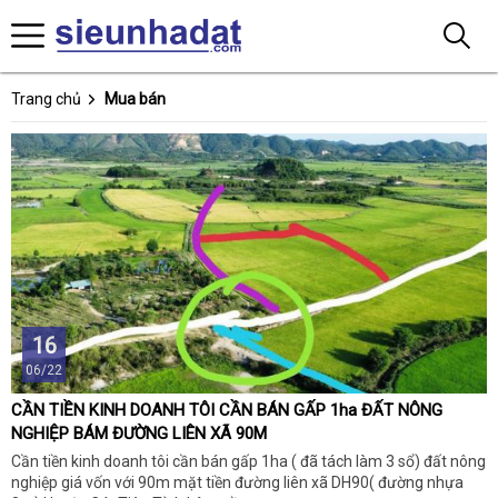
Trang chủ
Mua bán
16
06/22
CẦN TIỀN KINH DOANH TÔI CẦN BÁN GẤP 1ha ĐẤT NÔNG
NGHIỆP BÁM ĐƯỜNG LIÊN XÃ 90M
Cần tiền kinh doanh tôi cần bán gấp 1ha ( đã tách làm 3 sổ) đất nông
nghiệp giá vốn với 90m mặt tiền đường liên xã DH90( đường nhựa