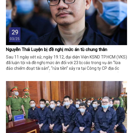
29
03/25
Nguyễn Thái Luyện bị đề nghị mức án tù chung thân
Sau 11 ngày xét xử, ngày 19.12, đại diện Viện KSND TP.HCM (VKS)
đã luận tội và đề nghị mức án đối với 23 bị cáo trong vụ án “lừa
đảo chiếm đoạt tài sản”, “rửa tiền” xảy ra tại Công ty CP địa ốc
Alibaba do bị cáo Nguyễn Thái Luyện, Chủ tịch HĐQT kiêm Tổng
giám đốc điều hành công ty.