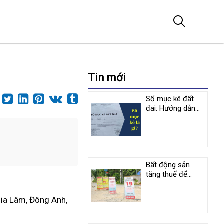
Tin mới
Sổ mục kê đất
đai: Hướng dẫn
cách ghi nội dung
và chỉnh lý
Bất động sản
tăng thuế để
ngăn chặn cơn
sốt
Gia Lâm, Đông Anh,