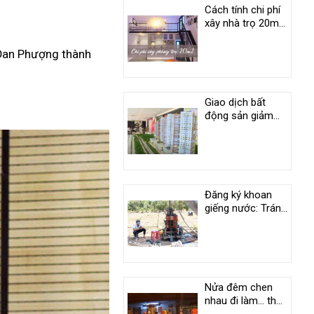
Cách tính chi phí
xây nhà trọ 20m2
mới nhất
 Đan Phượng thành
Giao dịch bất
động sản giảm
60% so với trước
dịch
Đăng ký khoan
giếng nước: Tránh
phiền phức pháp
lý
Nửa đêm chen
nhau đi làm… thủ