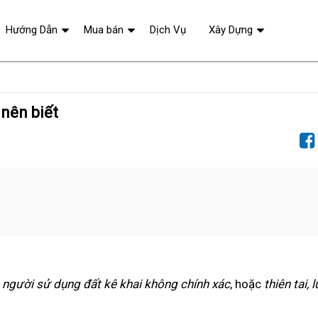
Hướng Dẫn
Mua bán
Dịch Vụ
Xây Dựng
 nên biết
!
,
người sử dụng đất kê khai không chính xác
, hoặc
thiên tai, l