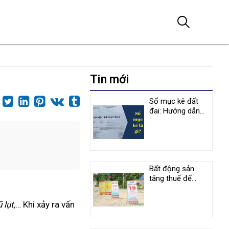
Tin mới
Sổ mục kê đất
đai: Hướng dẫn
cách ghi nội dung
và chỉnh lý
Bất động sản
tăng thuế để
ngăn chặn cơn
sốt
ũ lụt,
… Khi xảy ra vấn