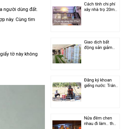
Cách tính chi phí
ủa người dùng đất.
xây nhà trọ 20m2
mới nhất
 hợp này. Cùng tìm
Giao dịch bất
động sản giảm
60% so với trước
ại giấy tờ này không
dịch
Đăng ký khoan
giếng nước: Tránh
phiền phức pháp
lý
Nửa đêm chen
nhau đi làm… thủ