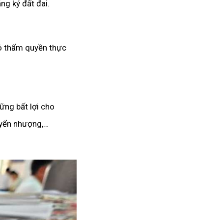
ng ký đất đai.
 có thẩm quyền thực
những bất lợi cho
uyển nhượng,…